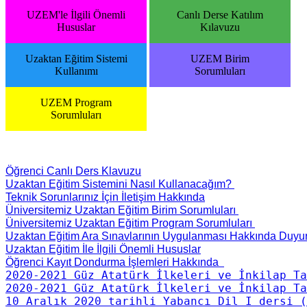
UZEM'le İlgili Önemli
Canlı Derse Katılım
Hususlar
Kılavuzu
Uzaktan Eğitim Sistemi
UZEM Birim
Kullanımı
Sorumluları
UZEM Program
Sorumluları
Öğrenci Canlı Ders Klavuzu
Uzaktan Eğitim Sistemini Nasıl Kullanacağım? 
Teknik Sorunlarınız İçin İletişim Hakkında
Üniversitemiz Uzaktan Eğitim Birim Sorumluları 
Üniversitemiz Uzaktan Eğitim Program Sorumluları 
Uzaktan Eğitim Ara Sınavlarının Uygulanması Hakkında Duyu
Uzaktan Eğitim İle İlgili Önemli Hususlar
Öğrenci Kayıt Dondurma İşlemleri Hakkında  
2020-2021 Güz Atatürk İlkeleri ve İnkilap Ta
2020-2021 Güz Atatürk İlkeleri ve İnkilap Ta
10 Aralık 2020 tarihli Yabancı Dil I dersi (